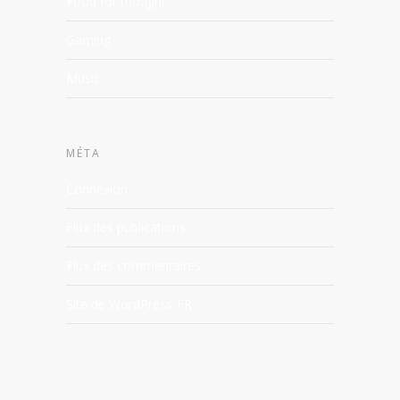
Food for thought
Gaming
Music
MÉTA
Connexion
Flux des publications
Flux des commentaires
Site de WordPress-FR