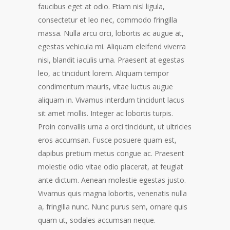
faucibus eget at odio. Etiam nisl ligula,
consectetur et leo nec, commodo fringilla
massa. Nulla arcu orci, lobortis ac augue at,
egestas vehicula mi. Aliquam eleifend viverra
nisi, blandit iaculis urna. Praesent at egestas
leo, ac tincidunt lorem.
Aliquam tempor
condimentum mauris, vitae luctus augue
aliquam in. Vivamus interdum tincidunt lacus
sit amet mollis. Integer ac lobortis turpis.
Proin convallis urna a orci tincidunt, ut ultricies
eros accumsan. Fusce posuere quam est,
dapibus pretium metus congue ac. Praesent
molestie odio vitae odio placerat, at feugiat
ante dictum. Aenean molestie egestas justo.
Vivamus quis magna lobortis, venenatis nulla
a, fringilla nunc. Nunc purus sem, ornare quis
quam ut, sodales accumsan neque.