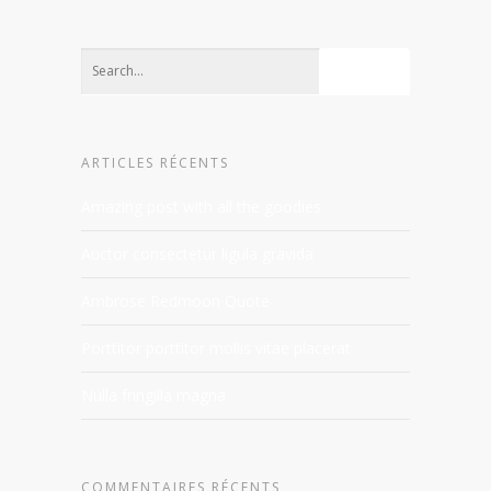
ARTICLES RÉCENTS
Amazing post with all the goodies
Auctor consectetur ligula gravida
Ambrose Redmoon Quote
Porttitor porttitor mollis vitae placerat
Nulla fringilla magna
COMMENTAIRES RÉCENTS